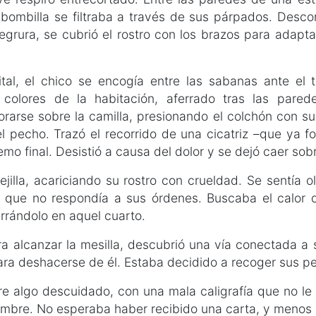
bombilla se filtraba a través de sus párpados. Desc
grura, se cubrió el rostro con los brazos para adapt
tal, el chico se encogía entre las sabanas ante el t
 colores de la habitación, aferrado tras las pare
orarse sobre la camilla, presionando el colchón con s
el pecho. Trazó el recorrido de una cicatriz –que ya 
mo final. Desistió a causa del dolor y se dejó caer sob
ejilla, acariciando su rostro con crueldad. Se sentía o
 que no respondía a sus órdenes. Buscaba el calor de
rrándolo en aquel cuarto.
ra alcanzar la mesilla, descubrió una vía conectada 
para deshacerse de él. Estaba decidido a recoger sus p
bre algo descuidado, con una mala caligrafía que no l
ombre. No esperaba haber recibido una carta, y menos e