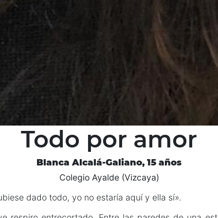
Todo por amor
Blanca Alcalá-Galiano, 15 años
Colegio Ayalde (Vizcaya)
biese dado todo, yo no estaría aquí y ella sí».
 respiro entrecortado. Entre las paredes de una estr