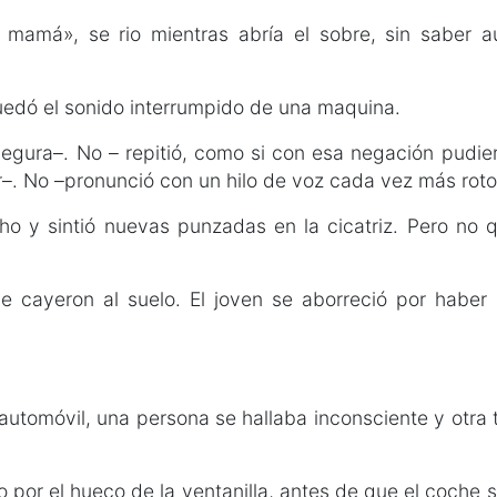
a mamá», se rio mientras abría el sobre, sin saber
quedó el sonido interrumpido de una maquina.
gura–. No – repitió, como si con esa negación pudie
ir–. No –pronunció con un hilo de voz cada vez más roto
ho y sintió nuevas punzadas en la cicatriz. Pero no qu
e cayeron al suelo. El joven se aborreció por haber
utomóvil, una persona se hallaba inconsciente y otra 
o por el hueco de la ventanilla, antes de que el coche 