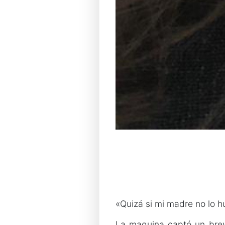
«Quizá si mi madre no lo hu
La maquina captó un breve