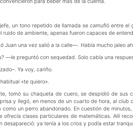
e convencieron para beber más de la cuenta.
l jefe, un tono repetido de llamada se camufló entre el g
del ruido de ambiente, apenas fueron capaces de entend
Juan una vez salió a la calle—. Había mucho jaleo ahí
s? —le preguntó con sequedad. Solo cabía una respues
zado–. Ya voy, cariño.
 habitual «te quiero».
ante, tomó su chaqueta de cuero, se despidió de sus
prisa y llegó, en menos de un cuarto de hora, al club
ra como un perro abandonado. En cuestión de minutos, 
e ofrecía clases particulares de matemáticas. Allí rec
 desapareció: ya tenía a los críos y podía estar tranqui