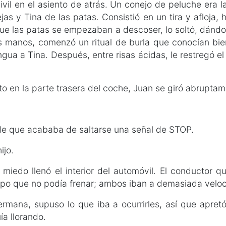
il en el asiento de atrás. Un conejo de peluche era l
ejas y Tina de las patas. Consistió en un tira y afloja,
ue las patas se empezaban a descoser, lo soltó, dándol
s manos, comenzó un ritual de burla que conocían bien
lengua a Tina. Después, entre risas ácidas, le restregó el
o en la parte trasera del coche, Juan se giró abruptam
de que acababa de saltarse una señal de STOP.
ijo.
miedo llenó el interior del automóvil. El conductor qu
po que no podía frenar; ambos iban a demasiada veloc
hermana, supuso lo que iba a ocurrirles, así que apret
ía llorando.