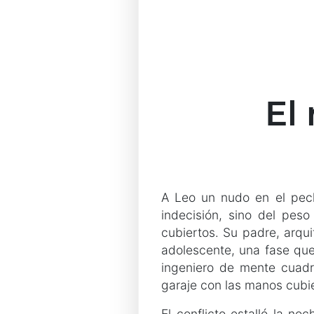
t
e
s
El
A Leo un nudo en el pec
indecisión, sino del pes
cubiertos. Su padre, arqu
adolescente, una fase qu
ingeniero de mente cuad
garaje con las manos cubi
El conflicto estalló la n