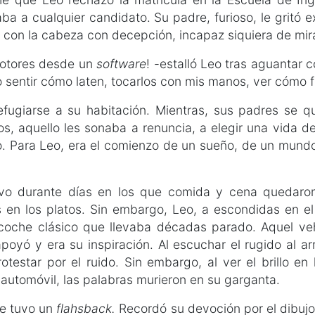
a a cualquier candidato. Su padre, furioso, le gritó e
con la cabeza con decepción, incapaz siquiera de mira
motores desde un
software
! -estalló Leo tras aguantar 
o sentir cómo laten, tocarlos con mis manos, ver cómo f
fugiarse a su habitación. Mientras, sus padres se 
los, aquello les sonaba a renuncia, a elegir una vida de
. Para Leo, era el comienzo de un sueño, de un mundo
uvo durante días en los que comida y cena quedaro
as en los platos. Sin embargo, Leo, a escondidas en el
coche clásico que llevaba décadas parado. Aquel veh
poyó y era su inspiración. Al escuchar el rugido al ar
rotestar por el ruido. Sin embargo, al ver el brillo en 
l automóvil, las palabras murieron en su garganta.
re tuvo un
flahsback.
Recordó su devoción por el dibujo