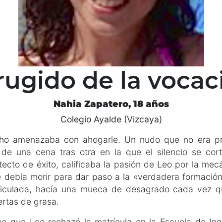
o
s
 rugido de la vocac
Nahia Zapatero, 18 años
Colegio Ayalde (Vizcaya)
ho amenazaba con ahogarle. Un nudo que no era p
o de una cena tras otra en la que el silencio se cor
itecto de éxito, calificaba la pasión de Leo por la m
e debía morir para dar paso a la «verdadera formació
riculada, hacía una mueca de desagrado cada vez qu
ertas de grasa.
oche que Leo rechazó la matrícula en la Escuela de Ing