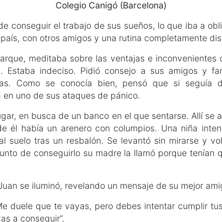
Colegio Canigó (Barcelona)
de conseguir el trabajo de sus sueños, lo que iba a obli
país, con otros amigos y una rutina completamente dist
arque, meditaba sobre las ventajas e inconvenientes 
s. Estaba indeciso. Pidió consejo a sus amigos y fam
intas. Como se conocía bien, pensó que si seguía d
a en uno de sus ataques de pánico.
lugar, en busca de un banco en el que sentarse. Allí se
de él había un arenero con columpios. Una niña inte
suelo tras un resbalón. Se levantó sin mirarse y volv
unto de conseguirlo su madre la llamó porque tenían qu
 Juan se iluminó, revelando un mensaje de su mejor ami
Me duele que te vayas, pero debes intentar cumplir tus
yas a conseguir”.