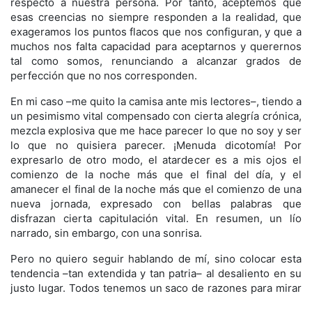
respecto a nuestra persona. Por tanto, aceptemos que
esas creencias no siempre responden a la realidad, que
exageramos los puntos flacos que nos configuran, y que a
muchos nos falta capacidad para aceptarnos y querernos
tal como somos, renunciando a alcanzar grados de
perfección que no nos corresponden.
En mi caso –me quito la camisa ante mis lectores–, tiendo a
un pesimismo vital compensado con cierta alegría crónica,
mezcla explosiva que me hace parecer lo que no soy y ser
lo que no quisiera parecer. ¡Menuda dicotomía! Por
expresarlo de otro modo, el atardecer es a mis ojos el
comienzo de la noche más que el final del día, y el
amanecer el final de la noche más que el comienzo de una
nueva jornada, expresado con bellas palabras que
disfrazan cierta capitulación vital. En resumen, un lío
narrado, sin embargo, con una sonrisa.
Pero no quiero seguir hablando de mí, sino colocar esta
tendencia –tan extendida y tan patria– al desaliento en su
justo lugar. Todos tenemos un saco de razones para mirar
al futuro con desesperanza: en él se juntan nuestros