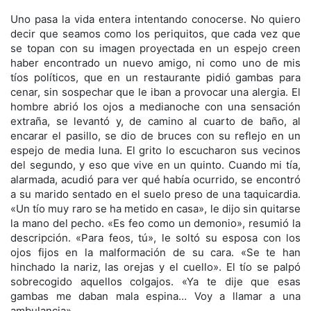
Uno pasa la vida entera intentando conocerse. No quiero
decir que seamos como los periquitos, que cada vez que
se topan con su imagen proyectada en un espejo creen
haber encontrado un nuevo amigo, ni como uno de mis
tíos políticos, que en un restaurante pidió gambas para
cenar, sin sospechar que le iban a provocar una alergia. El
hombre abrió los ojos a medianoche con una sensación
extraña, se levantó y, de camino al cuarto de baño, al
encarar el pasillo, se dio de bruces con su reflejo en un
espejo de media luna. El grito lo escucharon sus vecinos
del segundo, y eso que vive en un quinto. Cuando mi tía,
alarmada, acudió para ver qué había ocurrido, se encontró
a su marido sentado en el suelo preso de una taquicardia.
«Un tío muy raro se ha metido en casa», le dijo sin quitarse
la mano del pecho. «Es feo como un demonio», resumió la
descripción. «Para feos, tú», le soltó su esposa con los
ojos fijos en la malformación de su cara. «Se te han
hinchado la nariz, las orejas y el cuello». El tío se palpó
sobrecogido aquellos colgajos. «Ya te dije que esas
gambas me daban mala espina… Voy a llamar a una
ambulancia».