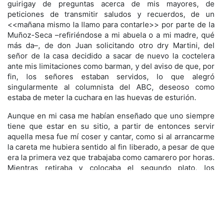
guirigay de preguntas acerca de mis mayores, de
peticiones de transmitir saludos y recuerdos, de un
<<mañana mismo la llamo para contarle>> por parte de la
Muñoz-Seca –refiriéndose a mi abuela o a mi madre, qué
más da–, de don Juan solicitando otro dry Martini, del
señor de la casa decidido a sacar de nuevo la coctelera
ante mis limitaciones como barman, y del aviso de que, por
fin, los señores estaban servidos, lo que alegró
singularmente al columnista del ABC, deseoso como
estaba de meter la cuchara en las huevas de esturión.
Aunque en mi casa me habían enseñado que uno siempre
tiene que estar en su sitio, a partir de entonces servir
aquella mesa fue mí coser y cantar, como si al arrancarme
la careta me hubiera sentido al fin liberado, a pesar de que
era la primera vez que trabajaba como camarero por horas.
Mientras retiraba y colocaba el segundo plato, los
invitados me regalaban agradecimientos y cumplidos,
también Don Juan, que continuaba a la vez con la
narración de anécdotas y chascarrillos que provocaban
espontáneas carcajadas a las que me hubiera encantado
sumarme. Pero otra vez me estoy distrayendo… porque he