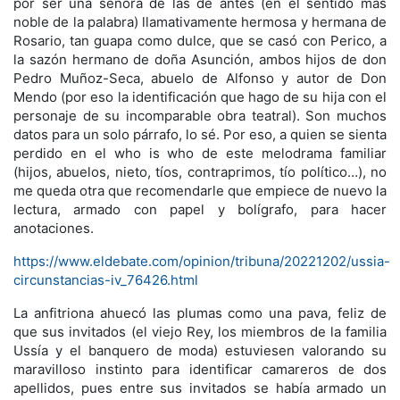
por ser una señora de las de antes (en el sentido más
noble de la palabra) llamativamente hermosa y hermana de
Rosario, tan guapa como dulce, que se casó con Perico, a
la sazón hermano de doña Asunción, ambos hijos de don
Pedro Muñoz-Seca, abuelo de Alfonso y autor de Don
Mendo (por eso la identificación que hago de su hija con el
personaje de su incomparable obra teatral). Son muchos
datos para un solo párrafo, lo sé. Por eso, a quien se sienta
perdido en el who is who de este melodrama familiar
(hijos, abuelos, nieto, tíos, contraprimos, tío político…), no
me queda otra que recomendarle que empiece de nuevo la
lectura, armado con papel y bolígrafo, para hacer
anotaciones.
https://www.eldebate.com/opinion/tribuna/20221202/ussia-
circunstancias-iv_76426.html
La anfitriona ahuecó las plumas como una pava, feliz de
que sus invitados (el viejo Rey, los miembros de la familia
Ussía y el banquero de moda) estuviesen valorando su
maravilloso instinto para identificar camareros de dos
apellidos, pues entre sus invitados se había armado un