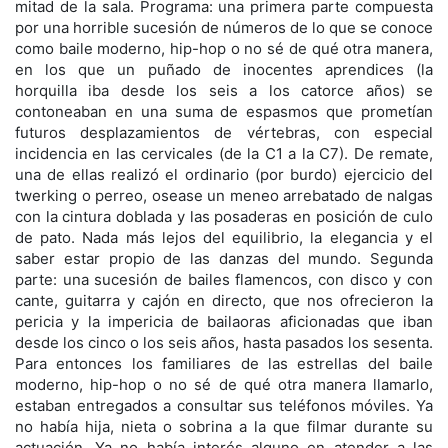
mitad de la sala. Programa: una primera parte compuesta
por una horrible sucesión de números de lo que se conoce
como baile moderno, hip-hop o no sé de qué otra manera,
en los que un puñado de inocentes aprendices (la
horquilla iba desde los seis a los catorce años) se
contoneaban en una suma de espasmos que prometían
futuros desplazamientos de vértebras, con especial
incidencia en las cervicales (de la C1 a la C7). De remate,
una de ellas realizó el ordinario (por burdo) ejercicio del
twerking o perreo, osease un meneo arrebatado de nalgas
con la cintura doblada y las posaderas en posición de culo
de pato. Nada más lejos del equilibrio, la elegancia y el
saber estar propio de las danzas del mundo. Segunda
parte: una sucesión de bailes flamencos, con disco y con
cante, guitarra y cajón en directo, que nos ofrecieron la
pericia y la impericia de bailaoras aficionadas que iban
desde los cinco o los seis años, hasta pasados los sesenta.
Para entonces los familiares de las estrellas del baile
moderno, hip-hop o no sé de qué otra manera llamarlo,
estaban entregados a consultar sus teléfonos móviles. Ya
no había hija, nieta o sobrina a la que filmar durante su
actuación. Ya no había interés alguno en atender a las