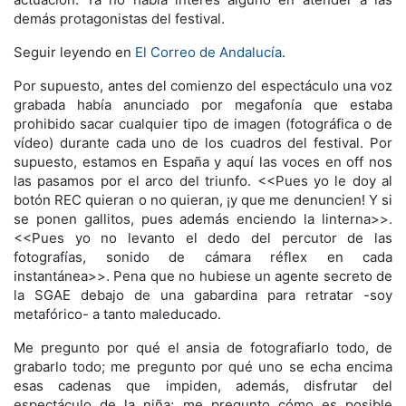
demás protagonistas del festival.
Seguir leyendo en
El Correo de Andalucía
.
Por supuesto, antes del comienzo del espectáculo una voz
grabada había anunciado por megafonía que estaba
prohibido sacar cualquier tipo de imagen (fotográfica o de
vídeo) durante cada uno de los cuadros del festival. Por
supuesto, estamos en España y aquí las voces en off nos
las pasamos por el arco del triunfo. <<Pues yo le doy al
botón REC quieran o no quieran, ¡y que me denuncien! Y si
se ponen gallitos, pues además enciendo la linterna>>.
<<Pues yo no levanto el dedo del percutor de las
fotografías, sonido de cámara réflex en cada
instantánea>>. Pena que no hubiese un agente secreto de
la SGAE debajo de una gabardina para retratar -soy
metafórico- a tanto maleducado.
Me pregunto por qué el ansia de fotografiarlo todo, de
grabarlo todo; me pregunto por qué uno se echa encima
esas cadenas que impiden, además, disfrutar del
espectáculo de la niña; me pregunto cómo es posible