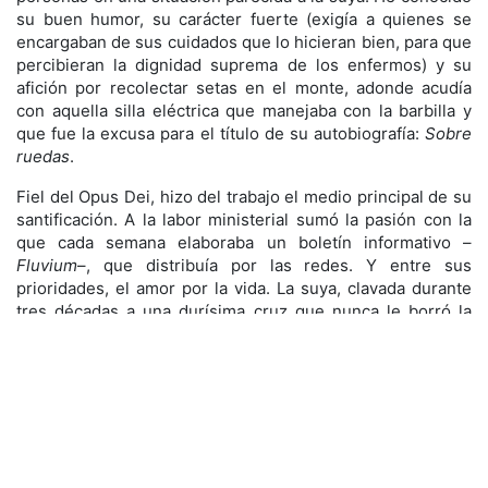
su buen humor, su carácter fuerte (exigía a quienes se
encargaban de sus cuidados que lo hicieran bien, para que
percibieran la dignidad suprema de los enfermos) y su
afición por recolectar setas en el monte, adonde acudía
con aquella silla eléctrica que manejaba con la barbilla y
que fue la excusa para el título de su autobiografía:
Sobre
ruedas
.
Fiel del Opus Dei, hizo del trabajo el medio principal de su
santificación. A la labor ministerial sumó la pasión con la
que cada semana elaboraba un boletín informativo –
Fluvium
–, que distribuía por las redes. Y entre sus
prioridades, el amor por la vida. La suya, clavada durante
tres décadas a una durísima cruz que nunca le borró la
alegría, y la de todos aquellos que, al no soportar el
sufrimiento, piden la inyección letal. La de don Luis no fue
una lucha teórica contra la eutanasia; fue un testimonio
activo que le llevó a salir en busca de los desesperados, a
quienes brindaba su amistad y su historia de superación
para que no se rindieran. Se sabía hijo de Dios; hijo
predilecto de Dios por su tetraplejia. Me hizo ver que no