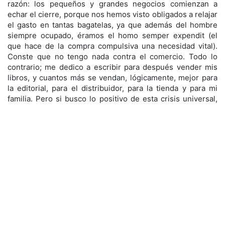
razón: los pequeños y grandes negocios comienzan a
echar el cierre, porque nos hemos visto obligados a relajar
el gasto en tantas bagatelas, ya que además del hombre
siempre ocupado, éramos el homo semper expendit (el
que hace de la compra compulsiva una necesidad vital).
Conste que no tengo nada contra el comercio. Todo lo
contrario; me dedico a escribir para después vender mis
libros, y cuantos más se vendan, lógicamente, mejor para
la editorial, para el distribuidor, para la tienda y para mi
familia. Pero si busco lo positivo de esta crisis universal,
elijo la llegada de un estilo de vida más oxigenado, mejor
proporcionado con el ser humano, que es mortal y
dispone, por tanto, apenas de unos años para construir
una vida que merezca la pena, es decir, que no se agoste
si de pronto se terminan las reuniones, los almuerzos de
trabajo, los vuelos transoceánicos y las apuestas de alto
riesgo en los mercados