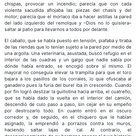
chispas, provocar un incendio; parecía que con cada
violenta sacudida aflojaba las piezas del chasis y del
motor; parecía que el morlaco iba a hacer astillas la pared
del lado izquierdo del remolque y –Dios no lo quisiera–
saltar al patio para llevarnos a todos por delante.
El caballo, que se había puesto en tensión, piafaba y tiraba
de las riendas que lo tenían sujeto a la pared por medio de
una argolla. Una veterinaria, asustada, buscó refugio en el
interior de las cuadras y un galgo que nadie sabía por
dónde había entrado, se encogió sobre sí mismo. El
mayoral no conseguía elevar la trampilla para que el toro
bajara a los pasillos de los corrales, lo que ofuscaba al
ganadero pues la furia del burel iba in crescendo. Cuando
por fin logró deslizar la guillotina hacia arriba, el cuatreño,
que se había dado la vuelta en el interior del camión,
descendió de culo paso a paso, sin cejar en su empeño
por destrozarlo todo. En cuanto entró en el oscuro
corredor y, de seguido, en el chiquero que le habían
asignado, la emprendió a porrazos contra los muros,
haciendo saltar lajas de cal. Al contrario, el