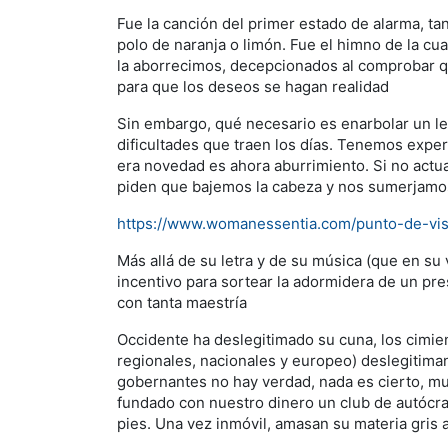
Fue la canción del primer estado de alarma, t
polo de naranja o limón. Fue el himno de la c
la aborrecimos, decepcionados al comprobar qu
para que los deseos se hagan realidad
Sin embargo, qué necesario es enarbolar un le
dificultades que traen los días. Tenemos exper
era novedad es ahora aburrimiento. Si no actu
piden que bajemos la cabeza y nos sumerjamos e
https://www.womanessentia.com/punto-de-vist
Más allá de su letra y de su música (que en su v
incentivo para sortear la adormidera de un pr
con tanta maestría
Occidente ha deslegitimado su cuna, los cimient
regionales, nacionales y europeo) deslegitima
gobernantes no hay verdad, nada es cierto, much
fundado con nuestro dinero un club de autócrat
pies. Una vez inmóvil, amasan su materia gris 