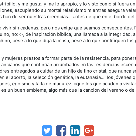
stribillo, y me gusta, y me lo apropio, y lo visto como si fuera 
uciones, escupiendo su mortal relativismo mientras asegura vel
 han de ser nuestras creencias… antes de que en el borde del 
a vivir sin cadenas, pero nos exige que seamos consecuentes. P
tu no, no>>, de inspiración bíblica, una llamada a la integridad,
ino, pese a lo que diga la masa, pese a lo que pontifiquen los p
y mujeres prestos a formar parte de la resistencia, para poners
s ancianos que continúan arrumbados en las residencias escenar
dres entregados a cuidar de un hijo de fino cristal, que nunca s
n el aborto, la selección genética, la eutanasia…; los jóvene
dades, egoísmo y falta de madurez; aquellos que acuden a visita
 es un buen emblema, algo más que la canción del verano o de l