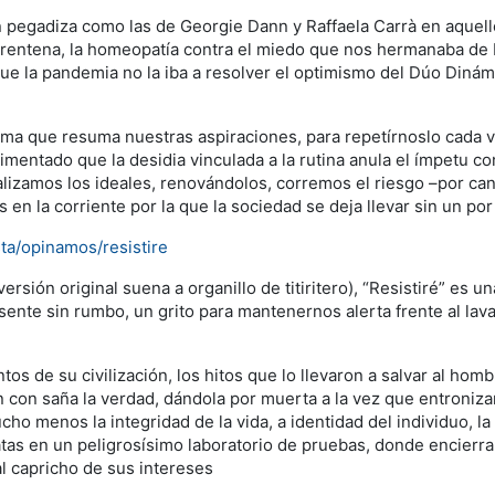
an pegadiza como las de Georgie Dann y Raffaela Carrà en aquel
uarentena, la homeopatía contra el miedo que nos hermanaba de
e la pandemia no la iba a resolver el optimismo del Dúo Dinámi
ma que resuma nuestras aspiraciones, para repetírnoslo cada ve
imentado que la desidia vinculada a la rutina anula el ímpetu 
alizamos los ideales, renovándolos, corremos el riesgo –por c
n la corriente por la que la sociedad se deja llevar sin un po
a/opinamos/resistire
ersión original suena a organillo de titiritero), “Resistiré” es 
esente sin rumbo, un grito para mantenernos alerta frente al la
os de su civilización, los hitos que lo llevaron a salvar al homb
n con saña la verdad, dándola por muerta a la vez que entroniz
o menos la integridad de la vida, a identidad del individuo, la n
as en un peligrosísimo laboratorio de pruebas, donde encierran 
al capricho de sus intereses