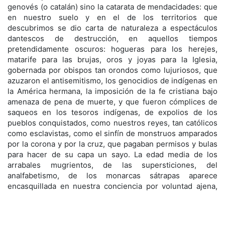
genovés (o catalán) sino la catarata de mendacidades: que
en nuestro suelo y en el de los territorios que
descubrimos se dio carta de naturaleza a espectáculos
dantescos de destrucción, en aquellos tiempos
pretendidamente oscuros: hogueras para los herejes,
matarife para las brujas, oros y joyas para la Iglesia,
gobernada por obispos tan orondos como lujuriosos, que
azuzaron el antisemitismo, los genocidios de indígenas en
la América hermana, la imposición de la fe cristiana bajo
amenaza de pena de muerte, y que fueron cómplices de
saqueos en los tesoros indígenas, de expolios de los
pueblos conquistados, como nuestros reyes, tan católicos
como esclavistas, como el sinfín de monstruos amparados
por la corona y por la cruz, que pagaban permisos y bulas
para hacer de su capa un sayo. La edad media de los
arrabales mugrientos, de las supersticiones, del
analfabetismo, de los monarcas sátrapas aparece
encasquillada en nuestra conciencia por voluntad ajena,
hasta que los relatores ilustrados vinieron a salvarnos a
fuerza de golpes de Estado y magnicidios de soporte
masónico.