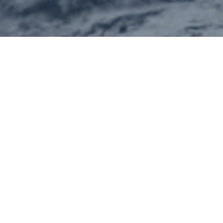
Borrascas
Miguel Aranguren