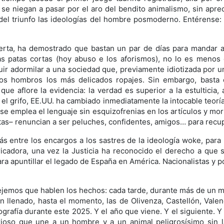
e niegan a pasar por el aro del bendito animalismo, sin apreci
el triunfo las ideologías del hombre posmoderno. Entérense: u
erta, ha demostrado que bastan un par de días para mandar 
 las patas cortas (hoy abuso e los aforismos), no lo es menos
ir adormilar a una sociedad que, previamente idiotizada por un
los hombros los más delicados ropajes. Sin embargo, basta 
que aflore la evidencia: la verdad es superior a la estulticia
r el grifo, EE.UU. ha cambiado inmediatamente la intocable teorí
 se emplea el lenguaje sin esquizofrenias en los artículos y mor
as– renuncian a ser peluches, confidentes, amigos… para recupe
s entre los encargos a los sastres de la ideología woke, para 
ricadora, una vez la Justicia ha reconocido el derecho a que 
para apuntillar el legado de España en América. Nacionalistas y 
emos que hablen los hechos: cada tarde, durante más de un mes
 llenado, hasta el momento, las de Olivenza, Castellón, Valenc
rafía durante este 2025. Y el año que viene. Y el siguiente. Y 
ioso que une a un hombre y a un animal peligrosísimo sin l