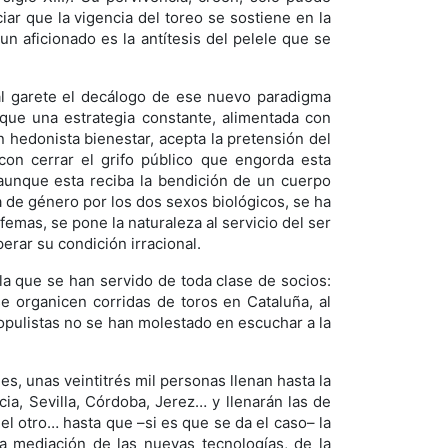
ar que la vigencia del toreo se sostiene en la
n aficionado es la antítesis del pelele que se
al garete el decálogo de ese nuevo paradigma
 que una estrategia constante, alimentada con
 hedonista bienestar, acepta la pretensión del
con cerrar el grifo público que engorda esta
, aunque esta reciba la bendición de un cuerpo
a de género por los dos sexos biológicos, se ha
femas, se pone la naturaleza al servicio del ser
rar su condición irracional.
la que se han servido de toda clase de socios:
se organicen corridas de toros en Cataluña, al
populistas no se han molestado en escuchar a la
, unas veintitrés mil personas llenan hasta la
ia, Sevilla, Córdoba, Jerez… y llenarán las de
el otro… hasta que –si es que se da el caso– la
a mediación de las nuevas tecnologías, de la