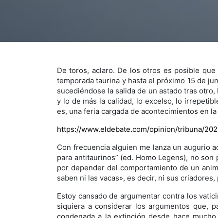
De toros, aclaro. De los otros es posible qu
temporada taurina y hasta el próximo 15 de juni
sucediéndose la salida de un astado tras otro,
y lo de más la calidad, lo excelso, lo irrepet
es, una feria cargada de acontecimientos en la
https://www.eldebate.com/opinion/tribuna/20
Con frecuencia alguien me lanza un augurio ace
para antitaurinos” (ed. Homo Legens), no son 
por depender del comportamiento de un animal
saben ni las vacas», es decir, ni sus criadore
Estoy cansado de argumentar contra los vatici
siquiera a considerar los argumentos que, pa
condenada a la extinción desde hace mucho ti