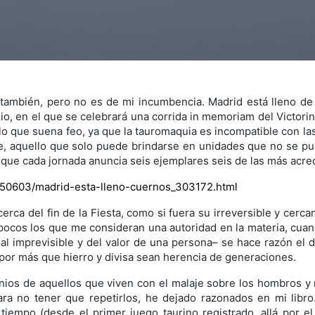
e también, pero no es de mi incumbencia. Madrid está lleno de
o, en el que se celebrará una corrida in memoriam del Victorino
 lo que suena feo, ya que la tauromaquia es incompatible con la
ible, aquello que solo puede brindarse en unidades que no se pue
 que cada jornada anuncia seis ejemplares seis de las más acre
250603/madrid-esta-lleno-cuernos_303172.html
rca del fin de la Fiesta, como si fuera su irreversible y cercan
pocos los que me consideran una autoridad en la materia, cuando
 imprevisible y del valor de una persona– se hace razón el d
s, por más que hierro y divisa sean herencia de generaciones.
nios de aquellos que viven con el malaje sobre los hombros y n
ra no tener que repetirlos, he dejado razonados en mi libro
empo (desde el primer juego taurino registrado, allá por el s