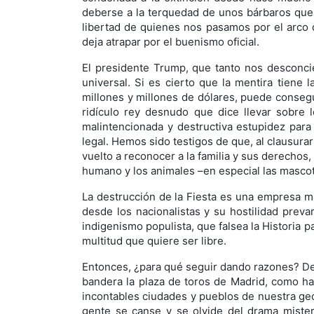
deberse a la terquedad de unos bárbaros que s
libertad de quienes nos pasamos por el arco d
deja atrapar por el buenismo oficial.
El presidente Trump, que tanto nos desconci
universal. Si es cierto que la mentira tiene
millones y millones de dólares, puede consegu
ridículo rey desnudo que dice llevar sobre 
malintencionada y destructiva estupidez para 
legal. Hemos sido testigos de que, al clausura
vuelto a reconocer a la familia y sus derechos,
humano y los animales –en especial las mascot
La destrucción de la Fiesta es una empresa má
desde los nacionalistas y su hostilidad preva
indigenismo populista, que falsea la Historia 
multitud que quiere ser libre.
Entonces, ¿para qué seguir dando razones? Dej
bandera la plaza de toros de Madrid, como han
incontables ciudades y pueblos de nuestra geog
gente se canse y se olvide del drama mister