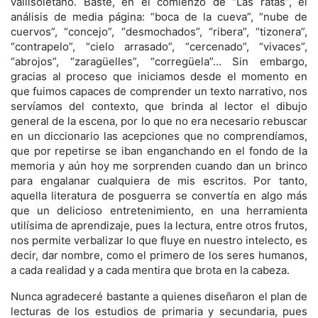
vallisoletano. Baste, en el comienzo de “Las ratas”, el
análisis de media página: “boca de la cueva”, “nube de
cuervos”, “concejo”, “desmochados”, “ribera”, “tizonera”,
“contrapelo”, “cielo arrasado”, “cercenado”, “vivaces”,
“abrojos”, “zaragüelles”, “corregüela”… Sin embargo,
gracias al proceso que iniciamos desde el momento en
que fuimos capaces de comprender un texto narrativo, nos
servíamos del contexto, que brinda al lector el dibujo
general de la escena, por lo que no era necesario rebuscar
en un diccionario las acepciones que no comprendíamos,
que por repetirse se iban enganchando en el fondo de la
memoria y aún hoy me sorprenden cuando dan un brinco
para engalanar cualquiera de mis escritos. Por tanto,
aquella literatura de posguerra se convertía en algo más
que un delicioso entretenimiento, en una herramienta
utilísima de aprendizaje, pues la lectura, entre otros frutos,
nos permite verbalizar lo que fluye en nuestro intelecto, es
decir, dar nombre, como el primero de los seres humanos,
a cada realidad y a cada mentira que brota en la cabeza.
Nunca agradeceré bastante a quienes diseñaron el plan de
lecturas de los estudios de primaria y secundaria, pues