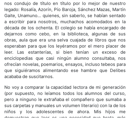
nos condujo de título en título por lo mejor de nuestro
legado: Rosalía, Azorín, Pío Baroja, Sánchez Mazas, Martín
Gaite, Unamuno… quienes, sin saberlo, se habían sentado
a escribir para nosotros, muchachos acomodados en la
década de los ochenta. El colegio se había encargado de
dejarnos como cebo, en la biblioteca, algunas de sus
obras, aula que era una selva cuajada de libros que nos
esperaban para que los leyéramos por el mero placer de
leer. Las estanterías, si bien tenían un exceso de
enciclopedias que casi ningún alumno consultaba, nos
ofrecían novelas, poemarios, ensayos, incluso tebeos para
que siguiéramos alimentando ese hambre que Delibes
acababa de suscitarnos.
No voy a comparar la capacidad lectora de mi generación
(por supuesto, no leíamos todos los alumnos del curso,
pero a ninguno le extrañaba el compañero que sumaba a
sus carpetas y manuales un volumen literario) con la de los
niños y los adolescentes de ahora. Mis hijos me
demuestran que leer es una necesidad que brota, más
temprano que tarde, si los niños han visto a sus padres, de
habitual, con un libro entre las manos. Ellos tienen claro