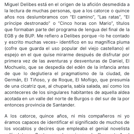
Miguel Delibes está en el origen de la afición desmedida a
la lectura de muchas personas, que a los catorce o quince
años nos deslumbramos con “El camino”, “Las ratas”, “El
príncipe destronado” o “Cinco horas con Mario”, títulos
que formaban parte del programa de lengua del final de la
EGB y de BUP. Me refiero a Delibes porque –lo he contado
y escrito muchas veces– identifico en su magnífica pluma
(cofre que guarda el uso popular del viejo castellano) el
espejo en el que quise mirarme después de disfrutar por
primera vez de las aventuras y desventuras de Daniel, El
Mochuelo, que se despedía del edén de la infancia antes
de que lo deglutiera el pragmatismo de la ciudad, de
Germán, El Tiñoso, y de Roque, El Moñigo, que presumía
de una cicatriz que, al chuparla, sabía salada, así como los
aconteceres de los singulares habitantes de aquella aldea
acotada en un valle del norte de Burgos o del sur de la por
entonces provincia de Santander.
A los catorce, quince años, ni mis compañeros ni yo
éramos capaces de identificar el significado de muchos de
los vocablos y decires que empleaba el genial novelista