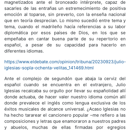
magnetizados ante el bronceado intérprete, capaz de
sacarles de las entrañas un estremecimiento de positiva
emoción al toparse, sin preverlo, con la enseña nacional
que en teoría desprecian. Lo mismo sucedió entre tema y
tema, cuando el madrileño hacía referencias a su labor
diplomática por esos países de Dios, en los que se
empeñaba en cantar buena parte de su repertorio en
español, a pesar de su capacidad para hacerlo en
diferentes idiomas.
https://www.eldebate.com/opinion/tribuna/20230923/julio-
iglesias-sopla-ochenta-velitas_141469.html
Ante el complejo de segundón que abaja la cerviz del
español cuando se encuentra en el extranjero, Julio
Iglesias recalcaba su orgullo por llevar su españolidad allí
donde actuaba, de hacer valer nuestro idioma común allí
donde prevalece el inglés como lengua exclusiva de los
éxitos musicales de alcance universal. ¿Acaso Iglesias no
ha hecho tararear el cancionero popular –me refiero a las
composiciones y letras que enamoraron a nuestros padres
y abuelos, muchas de ellas firmadas por egregios