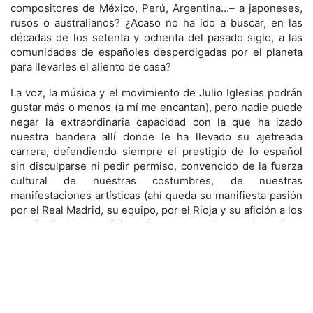
compositores de México, Perú, Argentina…– a japoneses,
rusos o australianos? ¿Acaso no ha ido a buscar, en las
décadas de los setenta y ochenta del pasado siglo, a las
comunidades de españoles desperdigadas por el planeta
para llevarles el aliento de casa?
La voz, la música y el movimiento de Julio Iglesias podrán
gustar más o menos (a mí me encantan), pero nadie puede
negar la extraordinaria capacidad con la que ha izado
nuestra bandera allí donde le ha llevado su ajetreada
carrera, defendiendo siempre el prestigio de lo español
sin disculparse ni pedir permiso, convencido de la fuerza
cultural de nuestras costumbres, de nuestras
manifestaciones artísticas (ahí queda su manifiesta pasión
por el Real Madrid, su equipo, por el Rioja y su afición a los
toros), de lo magnánimo de nuestros logros deportivos
(sus redes sociales conservan una colección simpar de
felicitaciones a quienes hacen historia en las
competiciones de cualquier disciplina), del poso que han
dejado distintos personajes egregios que van pasando a
mejor vida, para quienes siempre tiene un comentario de
reconocimiento y afecto.