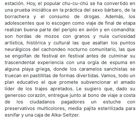
estación. Hoy, el popular chu-cu-chú se ha convertido en
una prueba iniciática en la práctica del sexo bárbaro, de la
borrachera y el consumo de drogas. Además, los
adolescentes que lo escogen como viaje de final de etapa
realizan buena parte del periplo en avión y en comandita:
son hordas de mozos con granos y nula curiosidad
artística, histórica y cultural las que asaltan los puntos
neurálgicos del cachondeo nocturno comunitario, las que
se engolfan de festival en festival antes de culminar su
trascendental experiencia con una orgía de espuma en
alguna playa griega, donde los caramelos sanchistas se
truecan en pastillitas de formas divertidas. Vamos, todo un
plan educativo el que promete subvencionar el amado
líder de los trajes apretados. Le sugiero que, dado su
generoso corazón, entregue junto al bono de viaje a costa
de los ciudadanos pagadores un estuche con
preservativos multicolores, media pajita esterilizada para
esnifar y una caja de Alka-Seltzer.
Habrá quien se sienta ofendido al leerme. «Mis hijos
participaron en
Interrail
y no se dejaron llevar por los
desórdenes que denuncia este escritorzuelo». No les