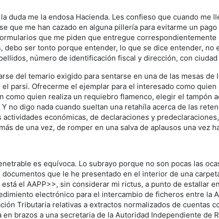
 la duda me la endosa Hacienda. Les confieso que cuando me ll
se que me han cazado en alguna pillería para evitarme un pago 
s formularios que me piden que entregue correspondientemente r
debo ser tonto porque entender, lo que se dice entender, no en
lidos, número de identificación fiscal y dirección, con ciudad 
rse del temario exigido para sentarse en una de las mesas de 
el parsi. Ofrecerme el ejemplar para el interesado como quien
ón como quien realiza un requiebro flamenco, elegir el tampón
 Y no digo nada cuando sueltan una retahíla acerca de las rete
las actividades económicas, de declaraciones y predeclaracione
 más de una vez, de romper en una salva de aplausos una vez ha
enetrable es equívoca. Lo subrayo porque no son pocas las ocas
 documentos que le he presentado en el interior de una carpeta 
está el AAPP>>, sin considerar mi rictus, a punto de estallar en
imiento electrónico para el intercambio de ficheros entre la A
ación Tributaria relativas a extractos normalizados de cuentas 
a en brazos a una secretaria de la Autoridad Independiente de 