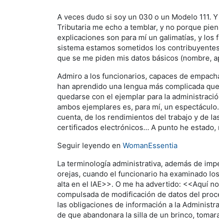
A veces dudo si soy un 030 o un Modelo 111. Y
Tributaria me echo a temblar, y no porque pien
explicaciones son para mí un galimatías, y lo
sistema estamos sometidos los contribuyentes, 
que se me piden mis datos básicos (nombre, apel
Admiro a los funcionarios, capaces de empacha
han aprendido una lengua más complicada que 
quedarse con el ejemplar para la administraci
ambos ejemplares es, para mí, un espectáculo.
cuenta, de los rendimientos del trabajo y de 
certificados electrónicos… A punto he estado,
Seguir leyendo en
WomanEssentia
La terminología administrativa, además de imp
orejas, cuando el funcionario ha examinado los
alta en el IAE>>. O me ha advertido: <<Aquí no 
compulsada de modificación de datos del proced
las obligaciones de información a la Administr
de que abandonara la silla de un brinco, tomar