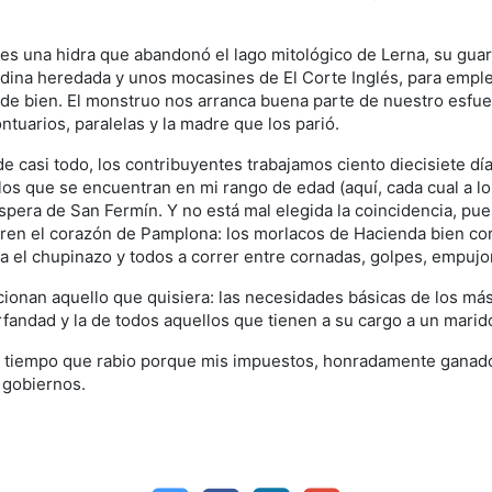
s una hidra que abandonó el lago mitológico de Lerna, su gua
ina heredada y unos mocasines de El Corte Inglés, para emplea
s de bien. El monstruo nos arranca buena parte de nuestro esfu
tuarios, paralelas y la madre que los parió.
casi todo, los contribuyentes trabajamos ciento diecisiete día
 los que se encuentran en mi rango de edad (aquí, cada cual a lo
 víspera de San Fermín. Y no está mal elegida la coincidencia, pu
ren el corazón de Pamplona: los morlacos de Hacienda bien cor
na el chupinazo y todos a correr entre cornadas, golpes, empuj
onan aquello que quisiera: las necesidades básicas de los más 
rfandad y la de todos aquellos que tienen a su cargo a un marid
al tiempo que rabio porque mis impuestos, honradamente ganado
 gobiernos.