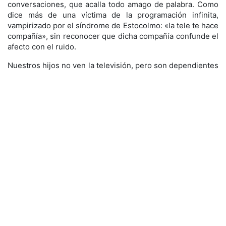
conversaciones, que acalla todo amago de palabra. Como
dice más de una víctima de la programación infinita,
vampirizado por el síndrome de Estocolmo: «la tele te hace
compañía», sin reconocer que dicha compañía confunde el
afecto con el ruido.
Nuestros hijos no ven la televisión, pero son dependientes
de otros ruidos, de los que empezamos a conocer sus
dañinas consecuencias, de las que, por cierto, los adultos
tampoco nos libramos. Unos y otros nos hemos dejado
esclavizar por ruidos que nos torpedean la materia gris,
ráfagas de metralleta que despedazan nuestra capacidad
de reflexión.
Hay ruido cuando nos despertamos y lo primero que
hacemos es alargar la mano para consultar el teléfono.
Ruido que se convierte en una lluvia de detonaciones si
tras la consulta –de wasaps, de llamadas que quedaron
silenciadas– caemos en la telaraña de los correos
electrónicos, de la prensa, de las redes sociales… Nuevo
ruido cuando encendemos la radio con la excusa de
conocer la actualidad, y dejamos que el monólogo de un