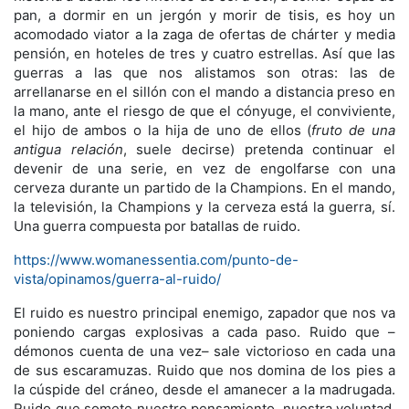
pan, a dormir en un jergón y morir de tisis, es hoy un
acomodado viator a la zaga de ofertas de chárter y media
pensión, en hoteles de tres y cuatro estrellas. Así que las
guerras a las que nos alistamos son otras: las de
arrellanarse en el sillón con el mando a distancia preso en
la mano, ante el riesgo de que el cónyuge, el conviviente,
el hijo de ambos o la hija de uno de ellos (
fruto de una
antigua relación
, suele decirse) pretenda continuar el
devenir de una serie, en vez de engolfarse con una
cerveza durante un partido de la Champions. En el mando,
la televisión, la Champions y la cerveza está la guerra, sí.
Una guerra compuesta por batallas de ruido.
https://www.womanessentia.com/punto-de-
vista/opinamos/guerra-al-ruido/
El ruido es nuestro principal enemigo, zapador que nos va
poniendo cargas explosivas a cada paso. Ruido que –
démonos cuenta de una vez– sale victorioso en cada una
de sus escaramuzas. Ruido que nos domina de los pies a
la cúspide del cráneo, desde el amanecer a la madrugada.
Ruido que somete nuestro pensamiento, nuestra voluntad,