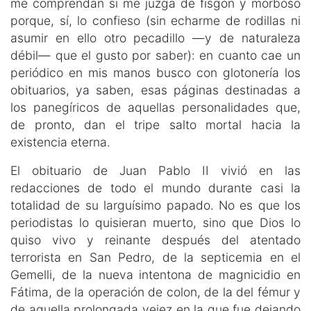
me comprendan si me juzga de fisgón y morboso
porque, sí, lo confieso (sin echarme de rodillas ni
asumir en ello otro pecadillo —y de naturaleza
débil— que el gusto por saber): en cuanto cae un
periódico en mis manos busco con glotonería los
obituarios, ya saben, esas páginas destinadas a
los panegíricos de aquellas personalidades que,
de pronto, dan el tripe salto mortal hacia la
existencia eterna.
El obituario de Juan Pablo II vivió en las
redacciones de todo el mundo durante casi la
totalidad de su larguísimo papado. No es que los
periodistas lo quisieran muerto, sino que Dios lo
quiso vivo y reinante después del atentado
terrorista en San Pedro, de la septicemia en el
Gemelli, de la nueva intentona de magnicidio en
Fátima, de la operación de colon, de la del fémur y
de aquella prolongada vejez en la que fue dejando