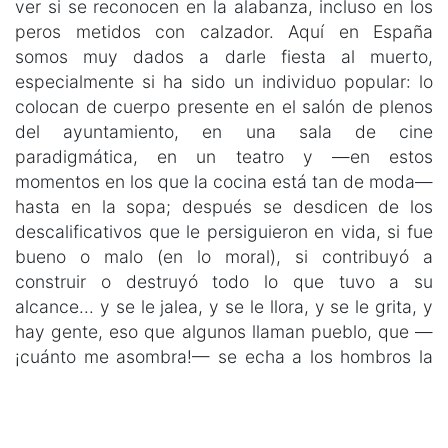
ver si se reconocen en la alabanza, incluso en los
peros metidos con calzador. Aquí en España
somos muy dados a darle fiesta al muerto,
especialmente si ha sido un individuo popular: lo
colocan de cuerpo presente en el salón de plenos
del ayuntamiento, en una sala de cine
paradigmática, en un teatro y —en estos
momentos en los que la cocina está tan de moda—
hasta en la sopa; después se desdicen de los
descalificativos que le persiguieron en vida, si fue
bueno o malo (en lo moral), si contribuyó a
construir o destruyó todo lo que tuvo a su
alcance... y se le jalea, y se le llora, y se le grita, y
hay gente, eso que algunos llaman pueblo, que —
¡cuánto me asombra!— se echa a los hombros la
penitencia de pasarse las horas en la larga cola del
pésame, aunque ni conozcan a los deudos ni
hubiesen tratado con el fiambre, que pudo