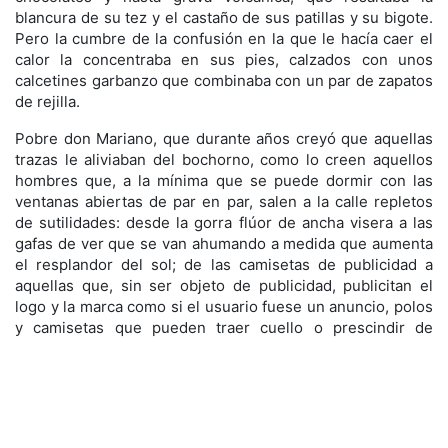
blancura de su tez y el castaño de sus patillas y su bigote.
Pero la cumbre de la confusión en la que le hacía caer el
calor la concentraba en sus pies, calzados con unos
calcetines garbanzo que combinaba con un par de zapatos
de rejilla.
Pobre don Mariano, que durante años creyó que aquellas
trazas le aliviaban del bochorno, como lo creen aquellos
hombres que, a la mínima que se puede dormir con las
ventanas abiertas de par en par, salen a la calle repletos
de sutilidades: desde la gorra flúor de ancha visera a las
gafas de ver que se van ahumando a medida que aumenta
el resplandor del sol; de las camisetas de publicidad a
aquellas que, sin ser objeto de publicidad, publicitan el
logo y la marca como si el usuario fuese un anuncio, polos
y camisetas que pueden traer cuello o prescindir de
cuello, estar apretadas u holgadas dependiendo del
volumen de la barriga cervecera, con mangas hasta el
nacimiento del bíceps o sin mangas, de tela cerrada o con
agujeritos a lo largo y ancho de la prenda, para que
transpire la piel acogotada por el sudor.