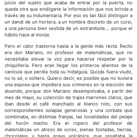
juicio del sujeto que acaba de entrar por la puerta, no
queda otra que endilgarle la información que nos brinda a
través de su indumentaria. Por eso es tan fácil distinguir a
un dandi de un hortera, a un hombre discreto de un cursi,
a una persona bien vestida de un estrambote.... porque el
hábito hace al monje.
Pero el calor trastorna hasta a la gente más recta. Recto
era don Mariano, mi profesor de matemáticas, que no
necesitaba elevar la voz para hacerse respetar por la
chiquillería. Pero eran llegar los primeros alientos de la
canícula que perdía toda su hidalguía. Quizás fuera viudo,
no lo sé, o soltero. Quiero decir, es posible que no tuviera
una esposa que impidiera sus crímenes en la elección del
atuendo, porque don Mariano desempolvaba, a partir del
mes de mayo, su colección de trajes marrones claros, que
iban desde el café manchado al blanco roto, con sus
correspondientes solapas generosas y una corbata que
combinaba, en distintas franjas, las tonalidades del pelaje
del hurón macho. Era el ropero del profesor de
matemáticas un atrezo de ocres, sienas tostadas, tierras,
chocolates y hasta grava volcánica, que resaltaba la