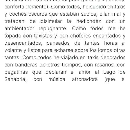
confortablemente). Como todos, he subido en taxis
y coches oscuros que estaban sucios, olían mal y
trataban de disimular la hediondez con un
ambientador repugnante. Como todos me he
topado con taxistas y con chóferes encantados y
desencantados, cansados de tantas horas al
volante y listos para echarse sobre los lomos otras
tantas. Como todos he viajado en taxis decorados
con banderas de otros tiempos, con rosarios, con
pegatinas que declaran el amor al Lago de
Sanabria, con música atronadora (que el
profesional del volante no se dignó a apagar o a
bajar el volumen) y con la oferta de escuchar
cualquier cadena de radio. Y me he sentido
encantado de ofrecer una propina y de marcharme
sin darla. La pena, digo, es que se jueguen a
golpes y barricadas su buena o mala reputación.