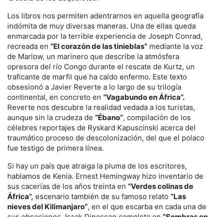
Los libros nos permiten adentrarnos en aquella geografía
indómita de muy diversas maneras. Una de ellas queda
enmarcada por la terrible experiencia de Joseph Conrad,
recreada en
“El corazón de las tinieblas”
mediante la voz
de Marlow, un marinero que describe la atmósfera
opresora del río Congo durante el rescate de Kurtz, un
traficante de marfil que ha caído enfermo. Este texto
obsesionó a Javier Reverte a lo largo de su trilogía
continental, en concreto en
“Vagabundo en África”.
Reverte nos descubre la realidad vedada a los turistas,
aunque sin la crudeza de
“Ébano”
, compilación de los
célebres reportajes de Ryskard Kapuscinski acerca del
traumático proceso de descolonización, del que el polaco
fue testigo de primera línea.
Si hay un país que atraiga la pluma de los escritores,
hablamos de Kenia. Ernest Hemingway hizo inventario de
sus cacerías de los años treinta en
“Verdes colinas de
África”,
escenario también de su famoso relato
“Las
nieves del Kilimanjaro”
, en el que escarba en cada una de
sus obsesiones. Isaak Dinessen completa en
“Sombras en