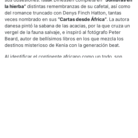
la hierba”
distintas remembranzas de su cafetal, así como
del romance truncado con Denys Finch Hatton, tantas
veces nombrado en sus
“Cartas desde África”
. La autora
danesa pintó la sabana de las acacias, por la que cruza un
vergel de la fauna salvaje, e inspiró al fotógrafo Peter
Beard, autor de bellísimos libros en los que mezcla los
destinos misterioso de Kenia con la generación beat.
Al identificar el continente africano como un todo, son
cinco sus escritores galardonados con el Nobel de
Literatura: el novelista tanzano Abdulrazak Gurnah; los
narradores sudafricanos John Maxwell Coetzee y Nadine
Gordimer; el escritor egipcio Naguib Mahfuz y el
dramaturgo nigeriano Wole Soyinka. Todos ellos, de una u
otra manera, se enfrentan a los graves problemas
políticos, sociales y económicos de su país de origen. Si
nos suscribimos a Sudáfrica, se me antoja imprescindible
la lectura del emotivo
“Llanto por la tierra amada”
, de Alan
Paton. Y si hablamos de la violencia brutal y del dolor
causado por las guerrillas islámicas, no podemos
renunciar a leer
“La chica”
, de Edna O’brien, biografía que