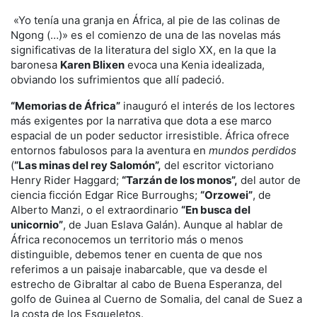
«Yo tenía una granja en África, al pie de las colinas de
Ngong (…)» es el comienzo de una de las novelas más
significativas de la literatura del siglo XX, en la que la
baronesa
Karen Blixen
evoca una Kenia idealizada,
obviando los sufrimientos que allí padeció.
“Memorias de África”
inauguró el interés de los lectores
más exigentes por la narrativa que dota a ese marco
espacial de un poder seductor irresistible. África ofrece
entornos fabulosos para la aventura en
mundos perdidos
(
“Las minas del rey Salomón”,
del escritor victoriano
Henry Rider Haggard;
“Tarzán de los monos”,
del autor de
ciencia ficción Edgar Rice Burroughs;
“Orzowei”
, de
Alberto Manzi, o el extraordinario
“En busca del
unicornio”
, de Juan Eslava Galán). Aunque al hablar de
África reconocemos un territorio más o menos
distinguible, debemos tener en cuenta de que nos
referimos a un paisaje inabarcable, que va desde el
estrecho de Gibraltar al cabo de Buena Esperanza, del
golfo de Guinea al Cuerno de Somalia, del canal de Suez a
la costa de los Esqueletos.