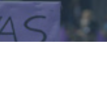
orracha y vestida de mal
Miguel Aranguren
Leer siguiente