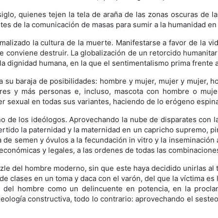
glo, quienes tejen la tela de araña de las zonas oscuras de l
tes de la comunicación de masas para sumir a la humanidad en
alizado la cultura de la muerte. Manifestarse a favor de la vid
e conviene destruir. La globalización de un retorcido humanitar
a dignidad humana, en la que el sentimentalismo prima frente a
da su baraja de posibilidades: hombre y mujer, mujer y mujer
tres y más personas e, incluso, mascota con hombre o mujer.
 sexual en todas sus variantes, haciendo de lo erógeno espina 
no de los ideólogos. Aprovechando la nube de disparates con la
ertido la paternidad y la maternidad en un capricho supremo, pi
de semen y óvulos a la fecundación in vitro y la inseminación a
as económicas y legales, a las ordenes de todas las combinacione
le del hombre moderno, sin que este haya decidido unirlas al t
 clases en un toma y daca con el varón, del que la víctima es l
n del hombre como un delincuente en potencia, en la procla
ología constructiva, todo lo contrario: aprovechando el sest