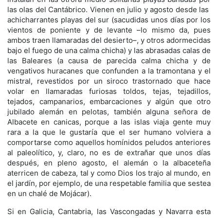
las olas del Cantábrico. Vienen en julio y agosto desde las
achicharrantes playas del sur (sacudidas unos días por los
vientos de poniente y de levante –lo mismo da, pues
ambos traen llamaradas del desierto–, y otros adormecidas
bajo el fuego de una calma chicha) y las abrasadas calas de
las Baleares (a causa de parecida calma chicha y de
vengativos huracanes que confunden a la tramontana y el
mistral, revestidos por un siroco trastornado que hace
volar en llamaradas furiosas toldos, tejas, tejadillos,
tejados, campanarios, embarcaciones y algún que otro
jubilado alemán en pelotas, también alguna señora de
Albacete en canicas, porque a las islas viaja gente muy
rara a la que le gustaría que el ser humano volviera a
comportarse como aquellos homínidos peludos anteriores
al paleolítico, y, claro, no es de extrañar que unos días
después, en pleno agosto, el alemán o la albaceteña
aterricen de cabeza, tal y como Dios los trajo al mundo, en
el jardín, por ejemplo, de una respetable familia que sestea
en un chalé de Mojácar).
Si en Galicia, Cantabria, las Vascongadas y Navarra esta