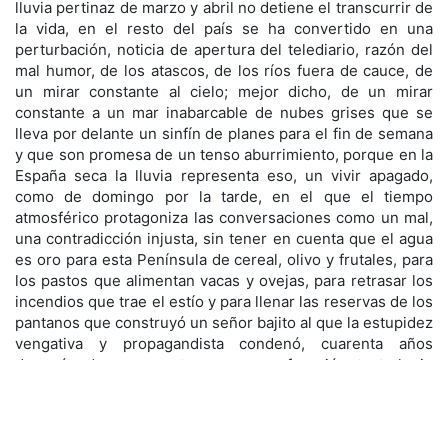
lluvia pertinaz de marzo y abril no detiene el transcurrir de
la vida, en el resto del país se ha convertido en una
perturbación, noticia de apertura del telediario, razón del
mal humor, de los atascos, de los ríos fuera de cauce, de
un mirar constante al cielo; mejor dicho, de un mirar
constante a un mar inabarcable de nubes grises que se
lleva por delante un sinfín de planes para el fin de semana
y que son promesa de un tenso aburrimiento, porque en la
España seca la lluvia representa eso, un vivir apagado,
como de domingo por la tarde, en el que el tiempo
atmosférico protagoniza las conversaciones como un mal,
una contradicción injusta, sin tener en cuenta que el agua
es oro para esta Península de cereal, olivo y frutales, para
los pastos que alimentan vacas y ovejas, para retrasar los
incendios que trae el estío y para llenar las reservas de los
pantanos que construyó un señor bajito al que la estupidez
vengativa y propagandista condenó, cuarenta años
después de su muerte, a una profanación teatral sin
reconocerle, al menos, que le debemos buena parte del
agua corriente, de la que riega nuestros campos, produce
la electricidad que consumimos y alimenta nuestras