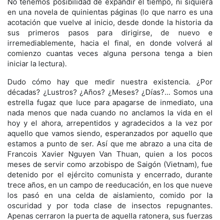
No tenemos posibilidad de expandir el tiempo, ni siquiera
en una novela de quinientas páginas (lo que narro es una
acotación que vuelve al inicio, desde donde la historia da
sus primeros pasos para dirigirse, de nuevo e
irremediablemente, hacia el final, en donde volverá al
comienzo cuantas veces alguna persona tenga a bien
iniciar la lectura).
Dudo cómo hay que medir nuestra existencia. ¿Por
décadas? ¿Lustros? ¿Años? ¿Meses? ¿Días?... Somos una
estrella fugaz que luce para apagarse de inmediato, una
nada menos que nada cuando no anclamos la vida en el
hoy y el ahora, arrepentidos y agradecidos a la vez por
aquello que vamos siendo, esperanzados por aquello que
estamos a punto de ser. Así que me abrazo a una cita de
Francois Xavier Nguyen Van Thuan, quien a los pocos
meses de servir como arzobispo de Saigón (Vietnam), fue
detenido por el ejército comunista y encerrado, durante
trece años, en un campo de reeducación, en los que nueve
los pasó en una celda de aislamiento, comido por la
oscuridad y por toda clase de insectos repugnantes.
Apenas cerraron la puerta de aquella ratonera, sus fuerzas