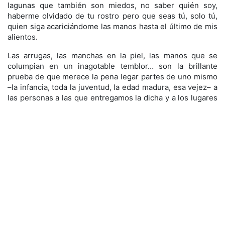
lagunas que también son miedos, no saber quién soy,
haberme olvidado de tu rostro pero que seas tú, solo tú,
quien siga acariciándome las manos hasta el último de mis
alientos.
Las arrugas, las manchas en la piel, las manos que se
columpian en un inagotable temblor… son la brillante
prueba de que merece la pena legar partes de uno mismo
–la infancia, toda la juventud, la edad madura, esa vejez– a
las personas a las que entregamos la dicha y a los lugares
donde fuimos felices. Las muescas de la ancianidad: el
cuerpo que se encoje sobre sí mismo, los pies que al
caminar van lijando el suelo, ese vivir medio dormido, el
oído teniente, la vista agotada, incluso la pérdida de la
noción de la realidad es el nobilísimo tributo que pagan
quienes trabajan el mundo para hacérnoslo más amable.
No hay una sociedad cuerda que no venere a sus
ancianos. No hay una ciudad adaptada al hombre que no
esté dibujada para la comodidad de los ancianos. No hay
una barriada, un pueblo, una calle donde merezca la pena
vivir sin no tiene ancianos. No hay una verdadera familia si