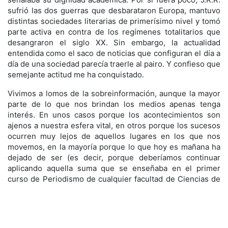
sufrió las dos guerras que desbarataron Europa, mantuvo
distintas sociedades literarias de primerísimo nivel y tomó
parte activa en contra de los regímenes totalitarios que
desangraron el siglo XX. Sin embargo, la actualidad
entendida como el saco de noticias que configuran el día a
día de una sociedad parecía traerle al pairo. Y confieso que
semejante actitud me ha conquistado.
Vivimos a lomos de la sobreinformación, aunque la mayor
parte de lo que nos brindan los medios apenas tenga
interés. En unos casos porque los acontecimientos son
ajenos a nuestra esfera vital, en otros porque los sucesos
ocurren muy lejos de aquellos lugares en los que nos
movemos, en la mayoría porque lo que hoy es mañana ha
dejado de ser (es decir, porque deberíamos continuar
aplicando aquella suma que se enseñaba en el primer
curso de Periodismo de cualquier facultad de Ciencias de
la Información: «el periódico de ayer solo sirve para
envolver el pescado»), porque la necedad de los titulares
procura ocultar la razón primera de los acontecimientos
que sí repercuten en la salud propia y familiar, porque hay